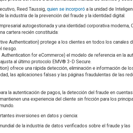
jecutivo, Reed Taussig,
quien se incorporó
a la unidad de Inteligen
a industria de la prevención del fraude y la identidad digital.
 empresarial autogestionada y una identidad corporativa moderna, 
a cartera recién constituida:
e Authentication) protege a los clientes en todos los canales di
 riesgo.
Authentication for eCommerce) el modelo de referencia en la aut
 ajusta al último protocolo EMV® 3-D Secure.
on) ofrece una rápida detección, eliminación e información de lo
idad, las aplicaciones falsas y las páginas fraudulentas de las re
ara la autenticación de pagos, la detección del fraude en cuentas
ntienen una experiencia del cliente sin fricción para los princip
 mundo.
antes inversiones en datos y ciencia:
ndial de la industria de datos verificados sobre el fraude y las