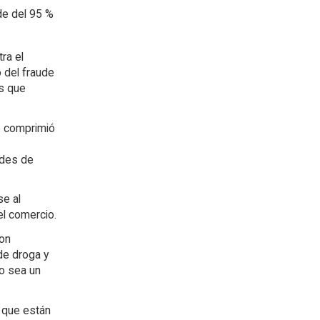
de del 95 %
ra el
o del fraude
ás que
e comprimió
edes de
se al
l comercio.
Con
de droga y
do sea un
s que están