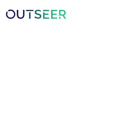
Platform
Solutions
Customer
RSA presenta Out
autenticación de 
en la economía d