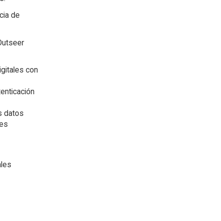
cia de
Outseer
gitales con
enticación
s datos
des
ales