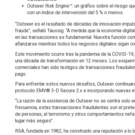
Outseer Risk Engine™: un gráfico sobre el riesgo que
con un índice de intervención del 5 % o menos.
“Outseer es el resultado de décadas de innovación impulsa
fraude”, señaló Taussig. “A medida que la economía digita
en las transacciones es fundamental. Nuestra función co
afianzarse mientras todos los negocios digitales sigan cr
Este movimiento ocurre tras la pandemia de la COVID-19,
una década de transformación en 12 meses. Los esquema
comerciales han sido testigos de transacciones fraudule
pago.
Para enfrentar estos nuevos desafíos, Outseer continuar
protocolo EMV® 3-D Secure 2.x e incorporando nuevas int
“La razón de la existencia de Outseer no se centra solo en
frecuencia, estas transacciones fraudulentas son el pret
de personas, el terrorismo y otros comportamientos nefas
lugar más seguro”.
RSA, fundada en 1982, ha construido una reputación a lo l