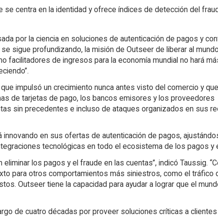
 se centra en la identidad y ofrece índices de detección del frau
da por la ciencia en soluciones de autenticación de pagos y cont
l se sigue profundizando, la misión de Outseer de liberar al mund
mo facilitadores de ingresos para la economía mundial no hará m
eciendo”.
 que impulsó un crecimiento nunca antes visto del comercio y qu
s de tarjetas de pago, los bancos emisores y los proveedores
ntas sin precedentes e incluso de ataques organizados en sus r
á innovando en sus ofertas de autenticación de pagos, ajustándo
egraciones tecnológicas en todo el ecosistema de los pagos y e
 eliminar los pagos y el fraude en las cuentas”, indicó Taussig. “
exto para otros comportamientos más siniestros, como el tráfico 
tos. Outseer tiene la capacidad para ayudar a lograr que el mun
argo de cuatro décadas por proveer soluciones críticas a cliente