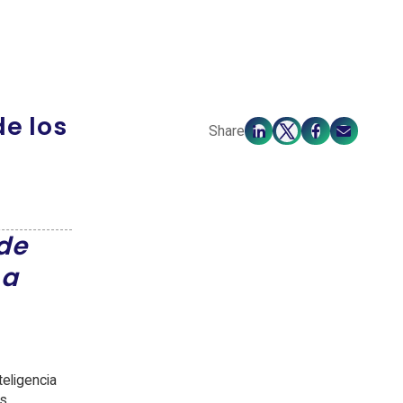
e los
Share
de
 a
teligencia
s.