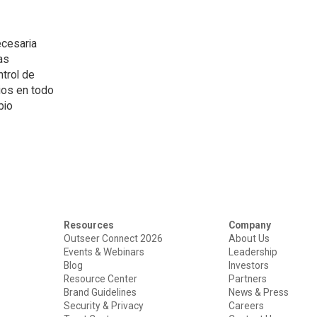
ecesaria
as
trol de
rios en todo
bio
Resources
Company
Outseer Connect 2026
About Us
Events & Webinars
Leadership
Blog
Investors
Resource Center
Partners
Brand Guidelines
News & Press
Security & Privacy
Careers