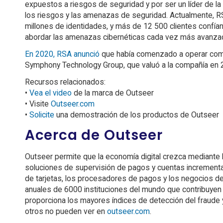
expuestos a riesgos de seguridad y por ser un líder de l
los riesgos y las amenazas de seguridad. Actualmente, RS
millones de identidades, y más de 12 500 clientes confían
abordar las amenazas cibernéticas cada vez más avanzad
En 2020, RSA anunció
que había comenzado a operar como 
Symphony Technology Group, que valuó a la compañía en 2
Recursos relacionados:
•
Vea el video
de la marca de Outseer
• Visite
Outseer.com
•
Solicite
una demostración de los productos de Outseer
Acerca de Outseer
Outseer permite que la economía digital crezca mediante l
soluciones de supervisión de pagos y cuentas incrementan
de tarjetas, los procesadores de pagos y los negocios d
anuales de 6000 instituciones del mundo que contribuyen a
proporciona los mayores índices de detección del fraude y 
otros no pueden ver en
outseer.com
.