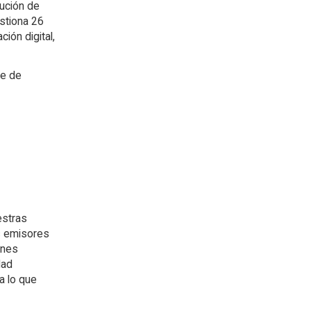
lución de
stiona 26
ión digital,
te de
estras
os emisores
ones
dad
a lo que