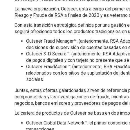
La nueva organización, Outseer, está a cargo del primer e
Riesgo y Fraude de RSA a finales de 2020 y es veterano de l
Con esta transición estratégica definida por una gestión
seguirá ofreciendo todos los productos tradicionales en un
Outseer Fraud Manager™: (anteriormente, RSA Adaptiv
decisiones de supervisión de cuentas basadas en el
Outseer 3-D Secure™: (anteriormente, RSA Adaptive 
de pagos digitales y con tarjeta no presente que se
Outseer FraudAction™: (anteriormente, RSA FraudActi
relacionados con los sitios de suplantación de ident
sociales.
Juntas, estas ofertas galardonadas sirven de referencia p
comprometidas y las investigaciones de fraude, mientras ma
negocios, bancos emisores y proveedores de pagos del
La cartera de productos de Outseer se basa en dos import
Outseer Global Data Network™: el primer consorcio mu
transacciones.